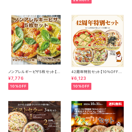
料！※当社が負担します。
ノンアレルギーピザ5枚セット【1
42周年特別セット【10％OFF】
0％OFF】ノンアレルギーピザマ
オリジナルミックスピザ／自社
¥7,776
¥6,123
ルゲリータ3枚/ノンアレルギー
農園アスパラとベーコンピザ／
ピザジェノベーゼ2枚
旨辛チョリソーピザ／たっぷりチ
10%OFF
10%OFF
ーズのマルゲリータ／博多福さ
屋×ビッグベアーズ辛子明太子
ピザ