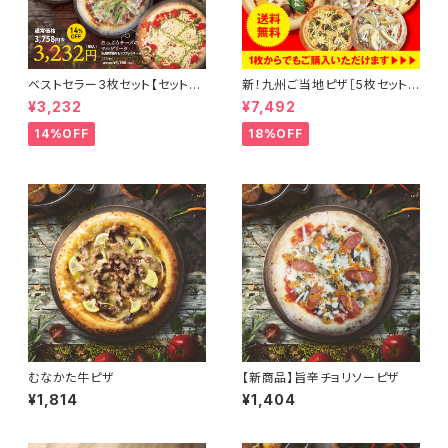
ベストセラー3枚セット【セット
新！九州ご当地ピザ［5枚セット］
割】たっぷりチーズのマルゲリー
【割引+送料無料】熊本カラフル
¥3,232
¥7,492
タ/ゴロゴロポテトピザ/自社農
トマトのマルゲリータ/博多福さ
園アスパラベーコンピザ
屋×ビッグベアーズ辛子明太子
14%OFF
18%OFF
ピザ/長崎レモンステーキピザ/
宮崎妻地鶏の炭火焼きピザ/鹿
児島姫牛のアルティメットピザ
むなかた牛ピザ
【新商品】旨辛チョリソーピザ
¥1,814
¥1,404