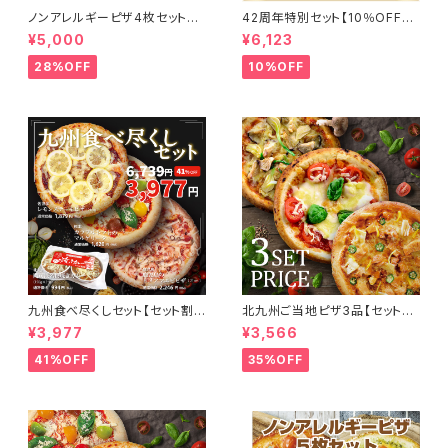
ノンアレルギーピザ4枚セット
42周年特別セット【10％OFF】
【約28％OFF】ノンアレルギーピ
オリジナルミックスピザ／自社
¥5,000
¥6,123
ザマルゲリータ2枚/ノンアレルギ
農園アスパラとベーコンピザ／
ーピザジェノベーゼ2枚/送料無
旨辛チョリソーピザ／たっぷりチ
28%OFF
10%OFF
料！※当社が負担します。
ーズのマルゲリータ／博多福さ
屋×ビッグベアーズ辛子明太子
ピザ
九州食べ尽くしセット【セット割】
北九州ご当地ピザ3品【セット
長崎レモンステーキピザ／熊本
割】若松乙村式にんにくと椎茸
¥3,977
¥3,566
カラフルトマトのマルゲリータ／
のピザ／若松トマトのマルゲリ
鹿児島のヒメアマエビピザ／北
ータ／合馬の筍と豊後どりのピ
41%OFF
35%OFF
九州名物焼きカレー
ザ