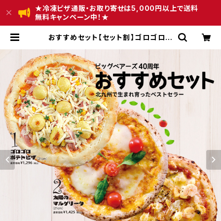
★冷凍ピザ通販・お取り寄せは5,000円以上で送料
無料キャンペーン中！★
おすすめセット【セット割】ゴロゴロポ
テトピザ／太陽のマルゲリータ（花畑
牧場のモッツァレラチーズ）／海の幸
たっぷりピザ | 冷凍ピザの通販・お取
り寄せ｜九州老舗ビッグベアーズピザ