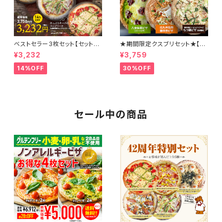
ベストセラー3枚セット【セット
★期間限定クスブリセット★【送
割】たっぷりチーズのマルゲリー
料無料】八女抹茶ピザ｜北九州
¥3,232
¥3,759
タ/ゴロゴロポテトピザ/自社農
名物糠炊きピザ｜博多若杉×ビ
園アスパラベーコンピザ
ッグベアーズもつ鍋ピザ（味噌
14%OFF
30%OFF
味）
セール中の商品