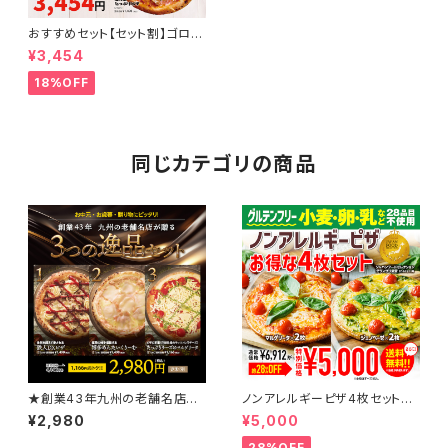
おすすめセット【セット割】ゴロゴ
ロポテトピザ／太陽のマルゲリ
¥3,454
ータ（花畑牧場のモッツァレラチ
ーズ）／海の幸たっぷりピザ
18%OFF
同じカテゴリの商品
★創業43年九州の老舗名店が
ノンアレルギーピザ4枚セット
贈る★３つの逸品セット
【約28％OFF】ノンアレルギーピ
¥2,980
¥5,000
ザマルゲリータ2枚/ノンアレルギ
ーピザジェノベーゼ2枚/送料無
28%OFF