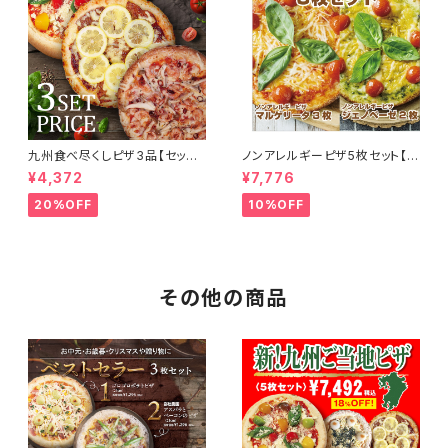
九州食べ尽くしピザ3品【セット
ノンアレルギーピザ5枚セット【1
割】長崎レモンステーキピザ／
0％OFF】ノンアレルギーピザマ
¥4,372
¥7,776
熊本カラフルトマトのマルゲリー
ルゲリータ3枚/ノンアレルギー
タ／鹿児島のヒメアマエビピザ
ピザジェノベーゼ2枚
20%OFF
10%OFF
その他の商品