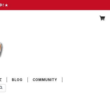
中！★
て
BLOG
COMMUNITY