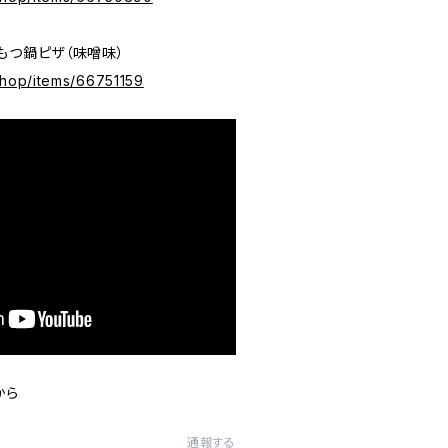
ズもつ鍋ピザ（味噌味）
.shop/items/66751159
から
通報する