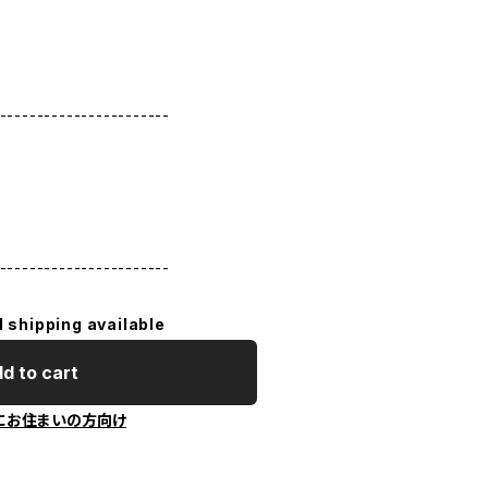
-----------------------
-----------------------
l shipping available
d to cart
にお住まいの方向け